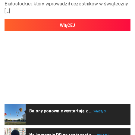
Białostockiej, który wprowadził uczestników w świąteczny
[…]
WIĘCEJ
NAJNOWSZE WIADOMOŚCI
Balony ponownie wystartują z ...
więcej
Na kampusie PB po raz trzeci o ...