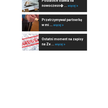
Podlaskie stawia na
nowoczesn� ...
więcej
Przetrzymywał partnerkę
w mi ...
więcej
Ostatni moment na zapisy
na Ze ...
więcej