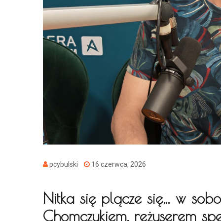
pcybulski
16 czerwca, 2026
Nitka się plącze się… w sob
Chomczykiem, reżyserem spe