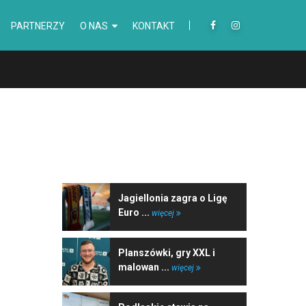
PARTNERZY
O NAS
KONTAKT
NAJNOWSZE WIADOMOŚCI
Jagiellonia zagra o Ligę
Euro ...
więcej
Planszówki, gry XXL i
malowan ...
więcej