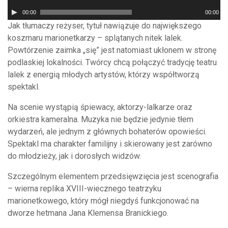
Odtwarzacz
00:00
00:00
plików
Jak tłumaczy reżyser, tytuł nawiązuje do największego
dźwiękowych
koszmaru marionetkarzy – splątanych nitek lalek.
Powtórzenie zaimka „się” jest natomiast ukłonem w stronę
podlaskiej lokalności. Twórcy chcą połączyć tradycję teatru
lalek z energią młodych artystów, którzy współtworzą
spektakl.
Na scenie wystąpią śpiewacy, aktorzy-lalkarze oraz
orkiestra kameralna. Muzyka nie będzie jedynie tłem
wydarzeń, ale jednym z głównych bohaterów opowieści.
Spektakl ma charakter familijny i skierowany jest zarówno
do młodzieży, jak i dorosłych widzów.
Szczególnym elementem przedsięwzięcia jest scenografia
– wierna replika XVIII-wiecznego teatrzyku
marionetkowego, który mógł niegdyś funkcjonować na
dworze hetmana Jana Klemensa Branickiego.