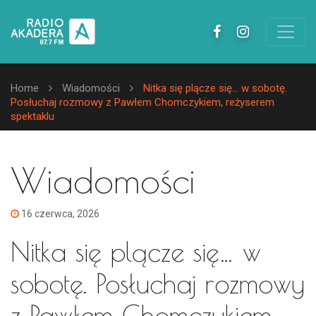
Home
Wiadomości
Nitka się plącze się… w sobotę.
Posłuchaj rozmowy z Pawłem Chomczykiem, reżyserem
spektaklu
Wiadomości
16 czerwca, 2026
Nitka się plącze się… w
sobotę. Posłuchaj rozmowy
z Pawłem Chomczykiem,