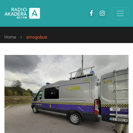
Home
smogobus