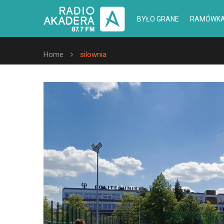
BYŁO GRANE
RAMÓWK
Home
silownia