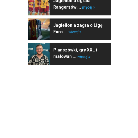
Jagiellonia ograła
Rangersów ...
więcej
Jagiellonia zagra o Ligę
Euro ...
więcej
Planszówki, gry XXL i
malowan ...
więcej