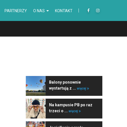
PARTNERZY
O NAS
KONTAKT
NAJNOWSZE WIADOMOŚCI
Balony ponownie
wystartują z ...
więcej
Na kampusie PB po raz
trzeci o ...
więcej