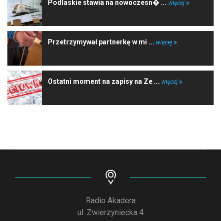
Podlaskie stawia na nowoczesn� ...
więcej
Przetrzymywał partnerkę w mi ...
więcej
Ostatni moment na zapisy na Ze ...
więcej
Radio Akadera
ul. Zwierzyniecka 4