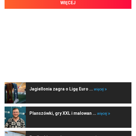
WIĘCEJ
NAJNOWSZE WIADOMOŚCI
Jagiellonia zagra o Ligę Euro ...
więcej
Planszówki, gry XXL i malowan ...
więcej