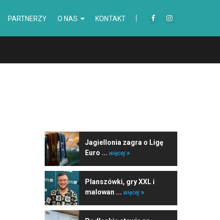
PARTNERZY
O NAS
KONTAKT
NAJNOWSZE WIADOMOŚCI
Jagiellonia zagra o Ligę
Euro ...
więcej
Planszówki, gry XXL i
malowan ...
więcej