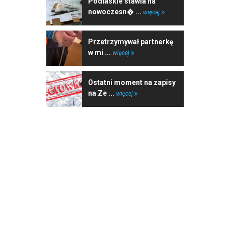
Podlaskie stawia na
nowoczesn� ...
więcej
Przetrzymywał partnerkę
w mi ...
więcej
Ostatni moment na zapisy
na Ze ...
więcej