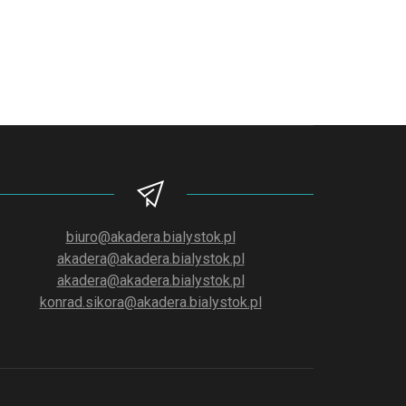
biuro@akadera.bialystok.pl
akadera@akadera.bialystok.pl
akadera@akadera.bialystok.pl
konrad.sikora@akadera.bialystok.pl