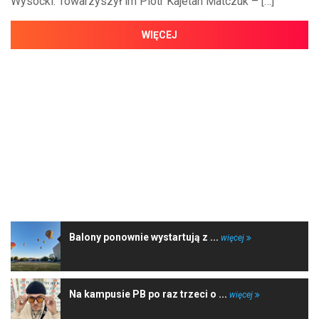
Wysocki. Towarzyszył im Piotr Kajetan Matczuk – […]
WIĘCEJ
NAJNOWSZE WIADOMOŚCI
Balony ponownie wystartują z ...
więcej
Na kampusie PB po raz trzeci o ...
więcej