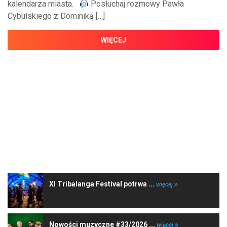
kalendarza miasta.
Posłuchaj rozmowy Pawła
Cybulskiego z Dominiką […]
WIĘCEJ
NAJNOWSZE WIADOMOŚCI
XI Tribalanga Festival potrwa ...
więcej
Nowości muzyczne #33/2026 ...
więcej