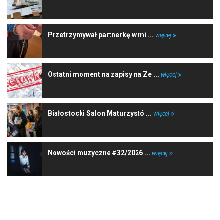
Przetrzymywał partnerkę w mi ...
więcej
Ostatni moment na zapisy na Ze ...
więcej
Białostocki Salon Maturzystó ...
więcej
Nowości muzyczne #32/2026 ...
więcej