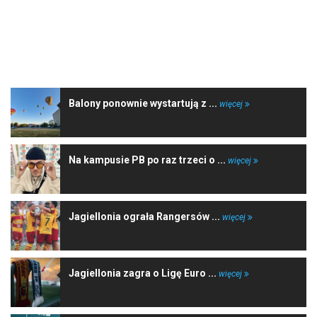
NAJNOWSZE WIADOMOŚCI
Balony ponownie wystartują z ...
więcej
Na kampusie PB po raz trzeci o ...
więcej
Jagiellonia ograła Rangersów ...
więcej
Jagiellonia zagra o Ligę Euro ...
więcej