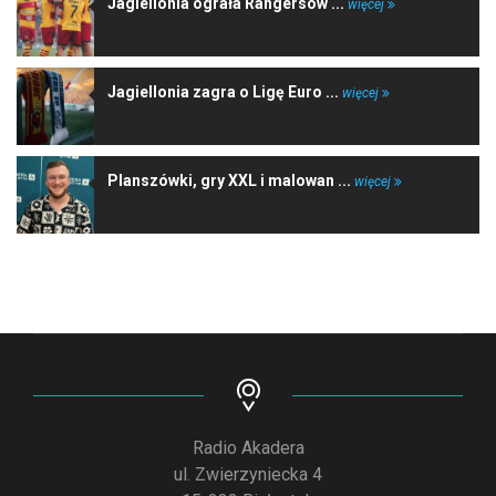
Jagiellonia ograła Rangersów ...
więcej
Jagiellonia zagra o Ligę Euro ...
więcej
Planszówki, gry XXL i malowan ...
więcej
Radio Akadera
ul. Zwierzyniecka 4