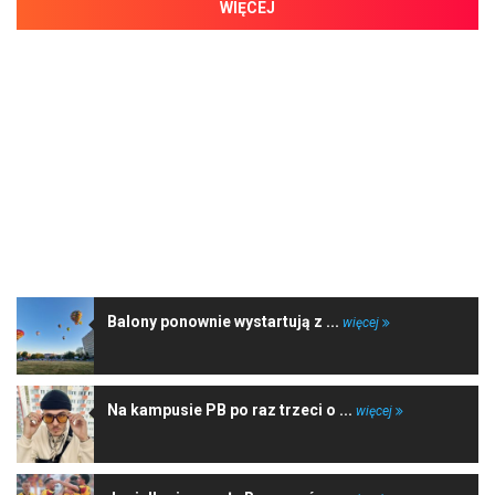
WIĘCEJ
NAJNOWSZE WIADOMOŚCI
Balony ponownie wystartują z ...
więcej
Na kampusie PB po raz trzeci o ...
więcej