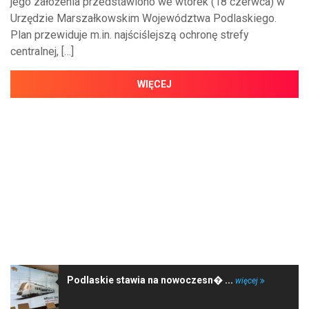
jego założenia przedstawiono we wtorek (18 czerwca) w
Urzędzie Marszałkowskim Województwa Podlaskiego.
Plan przewiduje m.in. najściślejszą ochronę strefy
centralnej, […]
WIĘCEJ
NAJNOWSZE WIADOMOŚCI
Podlaskie stawia na nowoczesn� ...
więcej