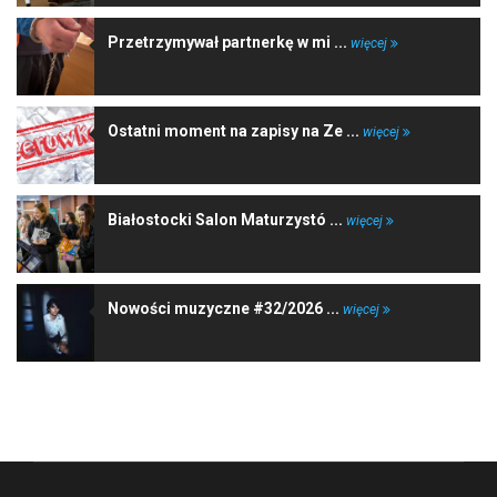
Przetrzymywał partnerkę w mi ...
więcej
Ostatni moment na zapisy na Ze ...
więcej
Białostocki Salon Maturzystó ...
więcej
Nowości muzyczne #32/2026 ...
więcej