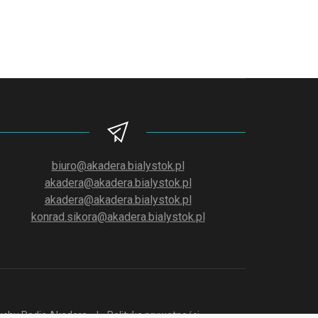
biuro@akadera.bialystok.pl
akadera@akadera.bialystok.pl
akadera@akadera.bialystok.pl
konrad.sikora@akadera.bialystok.pl
słuchu Radia Akadera
Polityka prywatności