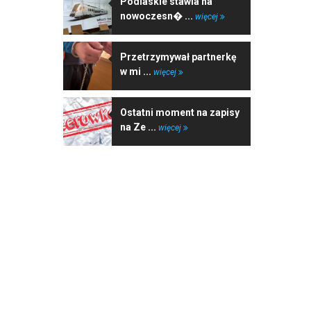
Podlaskie stawia na
nowoczesn� ...
więcej
Przetrzymywał partnerkę
w mi ...
więcej
Ostatni moment na zapisy
na Ze ...
więcej