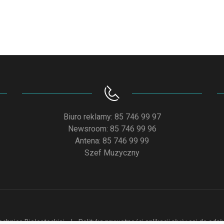
Biuro reklamy: 85 746 99 97
Newsroom: 85 746 99 96
Antena: 85 746 99 99
Szef Muzyczny
chnice Białostockiej
Polityka prywatności aplikacji służącej do od