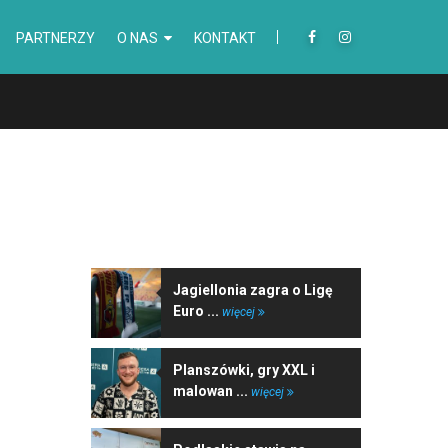
PARTNERZY
O NAS
KONTAKT
NAJNOWSZE WIADOMOŚCI
Jagiellonia zagra o Ligę
Euro ...
więcej
Planszówki, gry XXL i
malowan ...
więcej