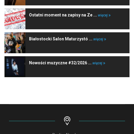
Ostatni moment na zapisy na Ze ...
więcej
Białostocki Salon Maturzystó ...
więcej
Nowości muzyczne #32/2026 ...
więcej