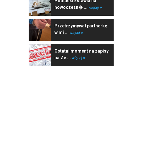
Podlaskie stawia na
nowoczesn� ...
więcej
Przetrzymywał partnerkę
w mi ...
więcej
Ostatni moment na zapisy
na Ze ...
więcej