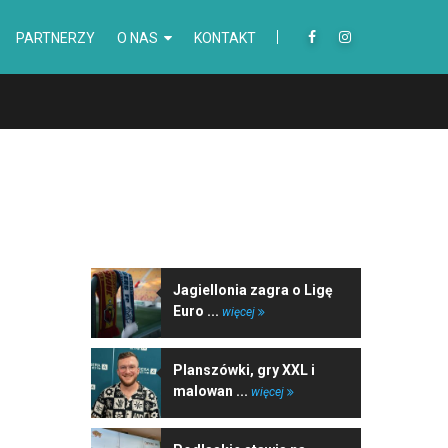
PARTNERZY
O NAS
KONTAKT
NAJNOWSZE WIADOMOŚCI
Jagiellonia zagra o Ligę
Euro ...
więcej
Planszówki, gry XXL i
malowan ...
więcej