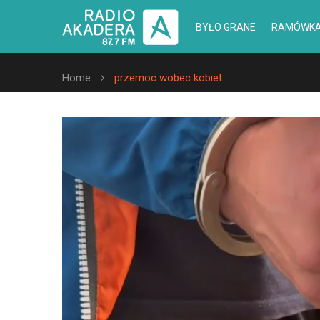
BYŁO GRANE
RAMÓWK
Home
przemoc wobec kobiet