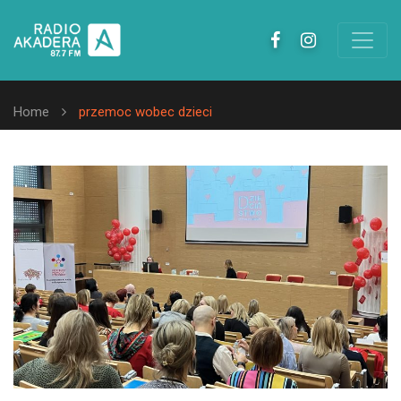
Home
przemoc wobec dzieci