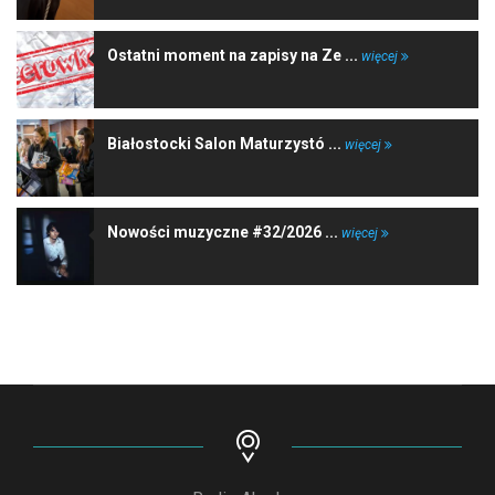
Ostatni moment na zapisy na Ze ...
więcej
Białostocki Salon Maturzystó ...
więcej
Nowości muzyczne #32/2026 ...
więcej