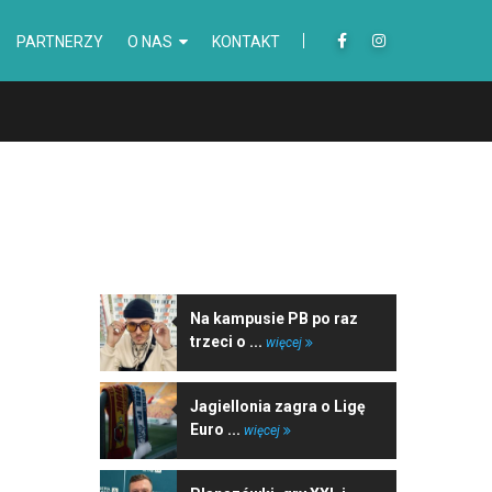
PARTNERZY
O NAS
KONTAKT
NAJNOWSZE WIADOMOŚCI
Na kampusie PB po raz
trzeci o ...
więcej
Jagiellonia zagra o Ligę
Euro ...
więcej