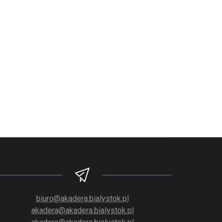
biuro@akadera.bialystok.pl
akadera@akadera.bialystok.pl