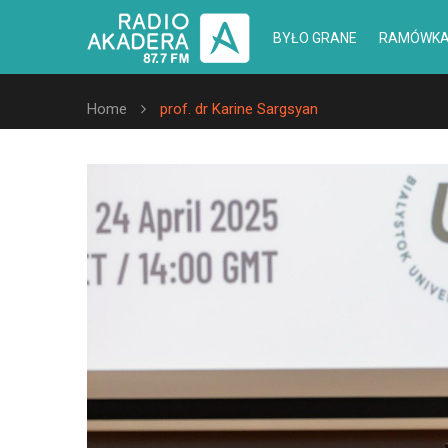
BYŁO GRANE
RAMÓWK
Home
prof. dr Karine Sargsyan