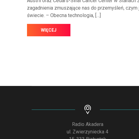
Austrii oraz Cedars-Sinai Cancer Center w Stana
zagadnienia zmuszające nas do przemyśleń, czym 
świecie. – Obecna technologia, […]
WIĘCEJ
Radio Akadera
ul. Zwierzyniecka 4