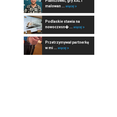
Planszówki, gry XXL i
malowan ...
więcej
Podlaskie stawia na
nowoczesn� ...
więcej
Przetrzymywał partnerkę
w mi ...
więcej