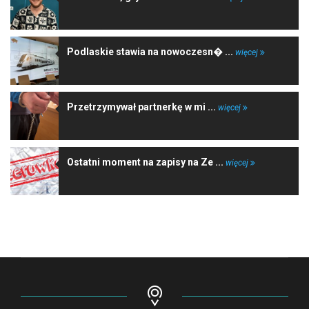
Podlaskie stawia na nowoczesn� ...
więcej
Przetrzymywał partnerkę w mi ...
więcej
Ostatni moment na zapisy na Ze ...
więcej