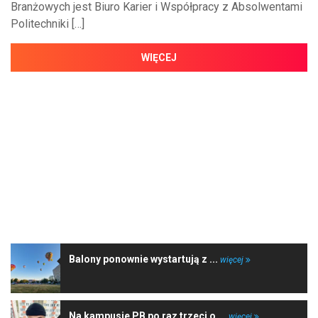
Branżowych jest Biuro Karier i Współpracy z Absolwentami
Politechniki […]
WIĘCEJ
NAJNOWSZE WIADOMOŚCI
Balony ponownie wystartują z ...
więcej
Na kampusie PB po raz trzeci o ...
więcej