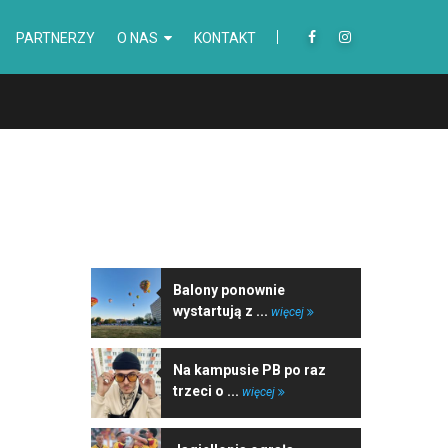
PARTNERZY
O NAS
KONTAKT
NAJNOWSZE WIADOMOŚCI
Balony ponownie
wystartują z ...
więcej
Na kampusie PB po raz
trzeci o ...
więcej