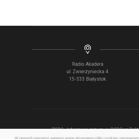
Radio Akadera
ul. Zwierzyniecka 4
15-333 Białystok
RODO - Informacje dotyczące RODO na Polite
W ramach naszego serwisu www stosujemy pliki cookies zapisywane 