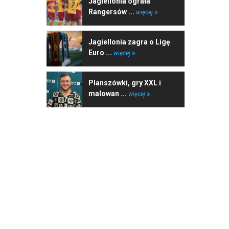
Jagiellonia ograła
Rangersów ...
więcej
Jagiellonia zagra o Ligę
Euro ...
więcej
Planszówki, gry XXL i
malowan ...
więcej