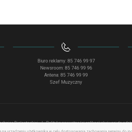
Biuro reklamy: 85 746 99 97
Newsroom: 85 746 99 96
Antena: 85 746 99 99
Szef Muzyczny
chnice Białostockiej
Polityka prywatności aplikacji służącej do od
na urządzeniu użytkownika w celu dostosowania zachowania serwisu do indyw