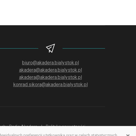
biuro@akadera.bialystok.pl
akadera@akadera.bialystok.pl
akadera@akadera.bialystok.pl
konrad.sikora@akadera.bialystok.pl
słuchu Radia Akadera
Polityka prywatności
idualnych preferencji użytkownika oraz w celach statystycznych.