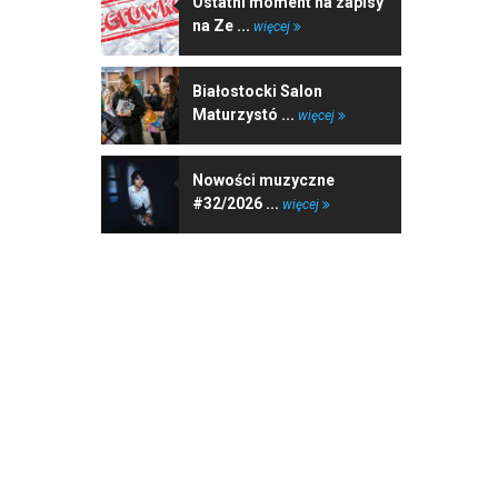
Ostatni moment na zapisy
na Ze ...
więcej
Białostocki Salon
Maturzystó ...
więcej
Nowości muzyczne
#32/2026 ...
więcej