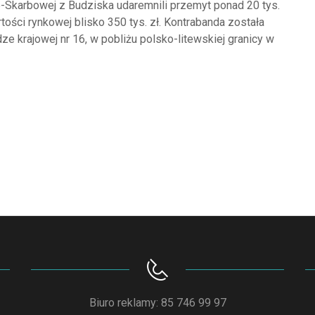
o-Skarbowej z Budziska udaremnili przemyt ponad 20 tys.
ości rynkowej blisko 350 tys. zł. Kontrabanda została
e krajowej nr 16, w pobliżu polsko-litewskiej granicy w
Biuro reklamy: 85 746 99 97