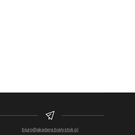
biuro@akadera.bialystok.pl