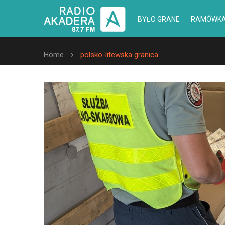
BYŁO GRANE
RAMÓWK
Home
polsko-litewska granica