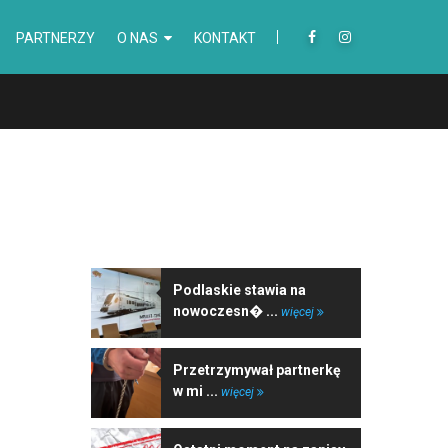
PARTNERZY
O NAS
KONTAKT
NAJNOWSZE WIADOMOŚCI
Podlaskie stawia na
nowoczesn� ...
więcej
Przetrzymywał partnerkę
w mi ...
więcej