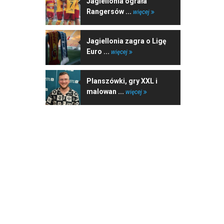
Jagiellonia ograła
Rangersów ...
więcej
Jagiellonia zagra o Ligę
Euro ...
więcej
Planszówki, gry XXL i
malowan ...
więcej