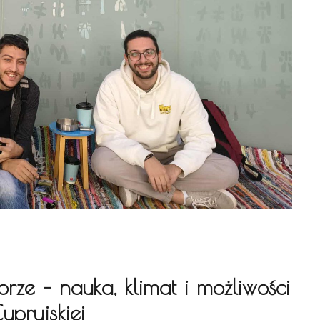
ze – nauka, klimat i możliwości
ypryjskiej