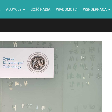
A
AUDYCJE
GOŚĆ RADIA
WIADOMOŚCI
WSPÓŁPRACA