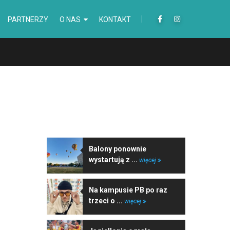
PARTNERZY
O NAS
KONTAKT
NAJNOWSZE WIADOMOŚCI
Balony ponownie
wystartują z ...
więcej
Na kampusie PB po raz
trzeci o ...
więcej