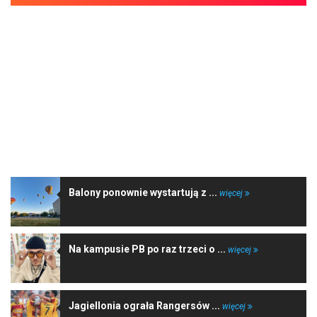
NAJNOWSZE WIADOMOŚCI
Balony ponownie wystartują z ...
więcej
Na kampusie PB po raz trzeci o ...
więcej
Jagiellonia ograła Rangersów ...
więcej