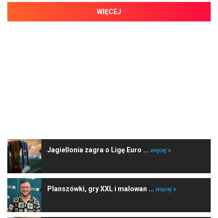
WIĘCEJ
NAJNOWSZE WIADOMOŚCI
Jagiellonia zagra o Ligę Euro ...
więcej
Planszówki, gry XXL i malowan ...
więcej