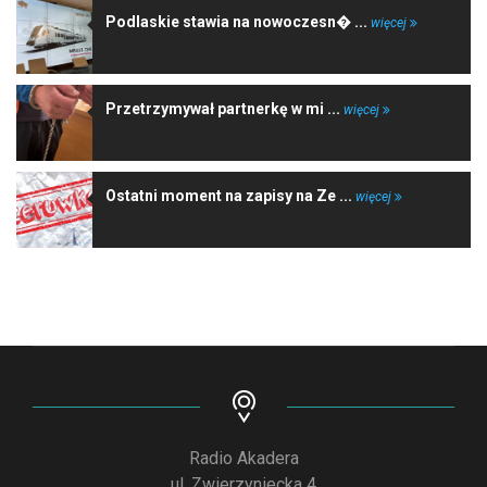
Podlaskie stawia na nowoczesn� ...
więcej
Przetrzymywał partnerkę w mi ...
więcej
Ostatni moment na zapisy na Ze ...
więcej
Radio Akadera
ul. Zwierzyniecka 4