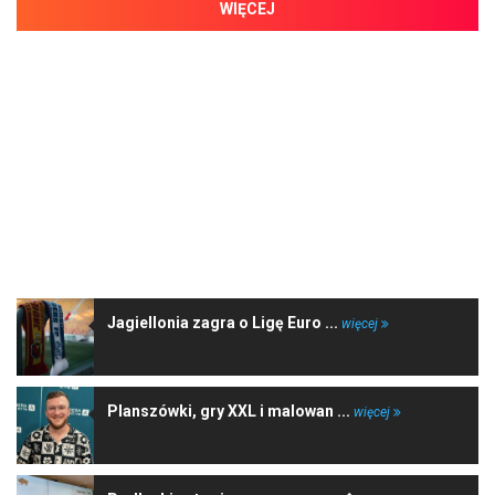
WIĘCEJ
NAJNOWSZE WIADOMOŚCI
Jagiellonia zagra o Ligę Euro ...
więcej
Planszówki, gry XXL i malowan ...
więcej