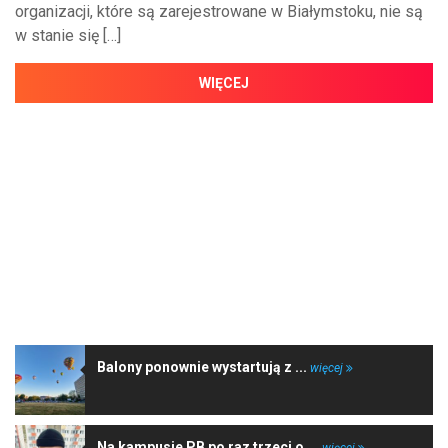
organizacji, które są zarejestrowane w Białymstoku, nie są
w stanie się […]
WIĘCEJ
NAJNOWSZE WIADOMOŚCI
Balony ponownie wystartują z ...
więcej
Na kampusie PB po raz trzeci o ...
więcej