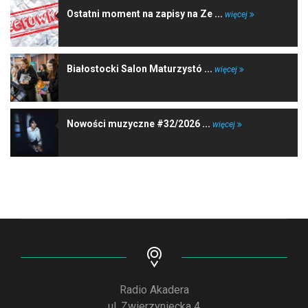
Ostatni moment na zapisy na Ze ...
więcej
Białostocki Salon Maturzystó ...
więcej
Nowości muzyczne #32/2026 ...
więcej
Radio Akadera
ul. Zwierzyniecka 4