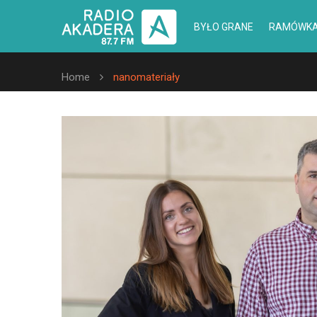
BYŁO GRANE
RAMÓWK
Home
nanomateriały