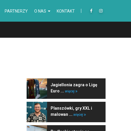
PARTNERZY
O NAS
KONTAKT
NAJNOWSZE WIADOMOŚCI
Jagiellonia zagra o Ligę
Euro ...
więcej
Planszówki, gry XXL i
malowan ...
więcej