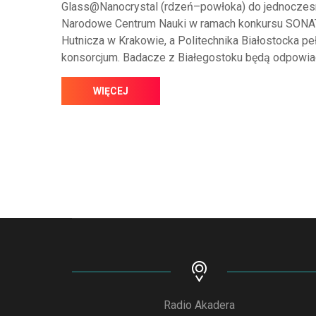
Glass@Nanocrystal (rdzeń–powłoka) do jednoczesn
Narodowe Centrum Nauki w ramach konkursu SONATA
Hutnicza w Krakowie, a Politechnika Białostocka pe
konsorcjum. Badacze z Białegostoku będą odpowia
WIĘCEJ
Radio Akadera