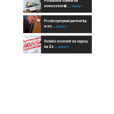
Podlaskie stawia na
nowoczesn� ...
więcej
Przetrzymywał partnerkę
w mi ...
więcej
Ostatni moment na zapisy
na Ze ...
więcej