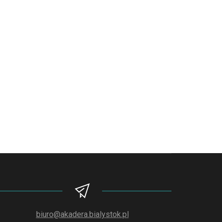
biuro@akadera.bialystok.pl