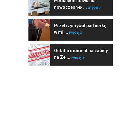
Podlaskie stawia na
nowoczesn� ...
więcej
Przetrzymywał partnerkę
w mi ...
więcej
Ostatni moment na zapisy
na Ze ...
więcej