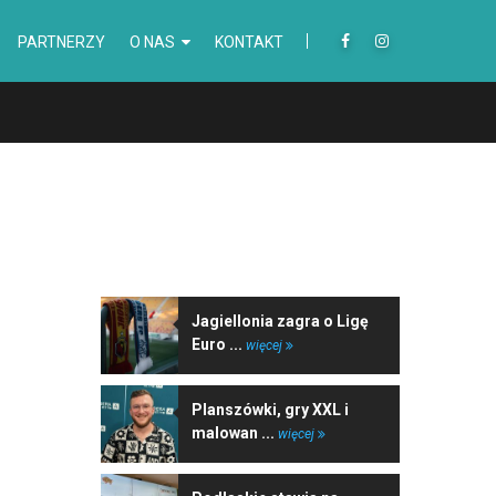
PARTNERZY
O NAS
KONTAKT
NAJNOWSZE WIADOMOŚCI
Jagiellonia zagra o Ligę
Euro ...
więcej
Planszówki, gry XXL i
malowan ...
więcej