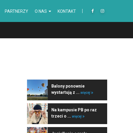
PARTNERZY
O NAS
KONTAKT
NAJNOWSZE WIADOMOŚCI
Balony ponownie
wystartują z ...
więcej
Na kampusie PB po raz
trzeci o ...
więcej