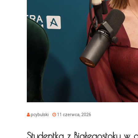
pcybulski
11 czerwca, 2026
Studentka z Białegostoku w 