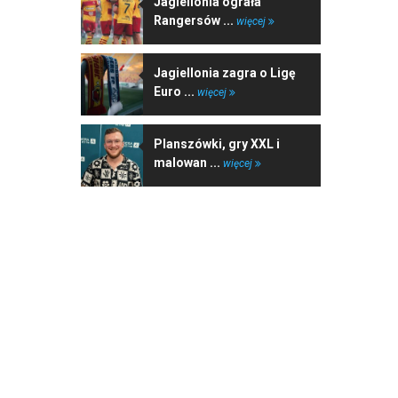
Jagiellonia ograła
Rangersów ...
więcej
Jagiellonia zagra o Ligę
Euro ...
więcej
Planszówki, gry XXL i
malowan ...
więcej