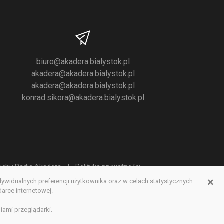
biuro@akadera.bialystok.pl
akadera@akadera.bialystok.pl
akadera@akadera.bialystok.pl
konrad.sikora@akadera.bialystok.pl
słuchu Radia Akadera
Polityka prywatności
×
idualnych preferencji użytkownika oraz w celach statystycznych.
erwisu www
rce internetowej.
iami przeglądarki.