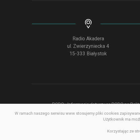
Radio Akadera
ul. Zwierzyniecka 4
15-333 Białystok
RODO - Informacje dotyczące RODO na Polite
W ramach naszego serwisu www stosujemy pliki cookies zapisywane 
Deklar
Użytkownik ma możli
Korzystając ze st