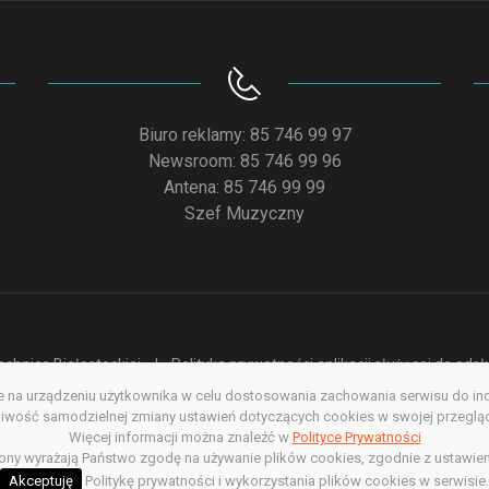
Biuro reklamy: 85 746 99 97
Newsroom: 85 746 99 96
Antena: 85 746 99 99
Szef Muzyczny
chnice Białostockiej
Polityka prywatności aplikacji służącej do od
na urządzeniu użytkownika w celu dostosowania zachowania serwisu do indyw
acja dostępności
Redakcja serwisu www
Poprzednia wersja s
wość samodzielnej zmiany ustawień dotyczących cookies w swojej przegląda
Więcej informacji można znaleźć w
Polityce Prywatności
Copyright @ 2022. All rights Reserved
rony wyrażają Państwo zgodę na używanie plików cookies, zgodnie z ustawien
Akceptuję
Politykę prywatności i wykorzystania plików cookies w serwisie.