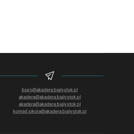
biuro@akadera.bialystok.pl
akadera@akadera.bialystok.pl
akadera@akadera.bialystok.pl
konrad.sikora@akadera.bialystok.pl