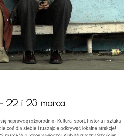
– 22 i 23 marca
ę naprawdę różnorodnie! Kultura, sport, historia i sztuka
ie coś dla siebie i ruszajcie odkrywać lokalne atrakcje!
 22 marca W piątkowy wieczór Klub Muzyczny Sześcian