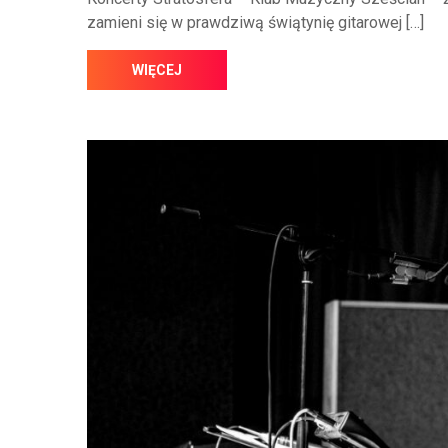
zamieni się w prawdziwą świątynię gitarowej […]
WIĘCEJ