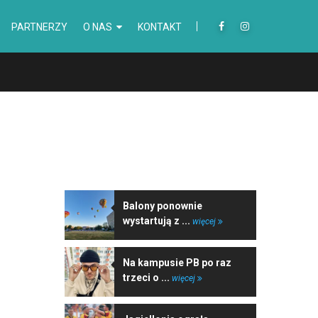
PARTNERZY
O NAS
KONTAKT
NAJNOWSZE WIADOMOŚCI
Balony ponownie
wystartują z ...
więcej
Na kampusie PB po raz
trzeci o ...
więcej