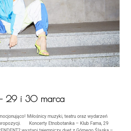
 – 29 i 30 marca
cjonująco! Miłośnicy muzyki, teatru oraz wydarzeń
ch propozycji. Koncerty Etnobotanika – Klub Fama, 29
NDENT? wystąpi tajemniczy duet z Górnego Śląska –