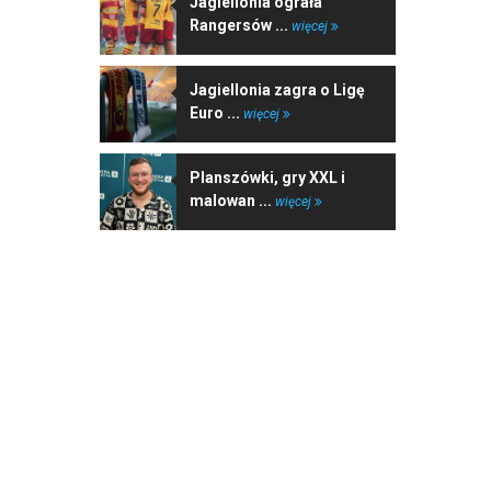
Jagiellonia ograła
Rangersów ...
więcej
Jagiellonia zagra o Ligę
Euro ...
więcej
Planszówki, gry XXL i
malowan ...
więcej