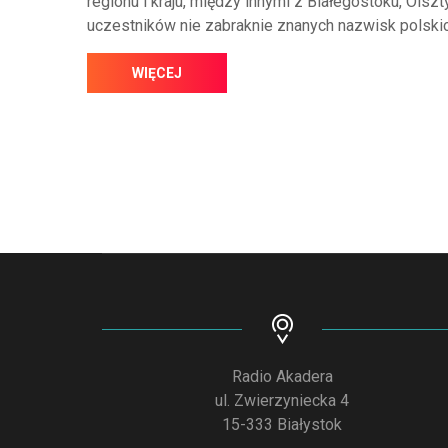
regionu i kraju, między innymi z Białegostoku, Ols
uczestników nie zabraknie znanych nazwisk polskich
WIĘCEJ
Radio Akadera
ul. Zwierzyniecka 4
15-333 Białystok