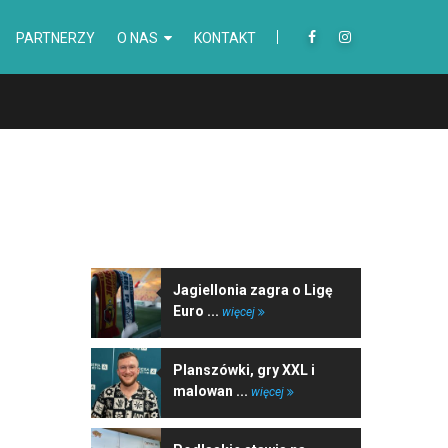
PARTNERZY
O NAS
KONTAKT
NAJNOWSZE WIADOMOŚCI
Jagiellonia zagra o Ligę
Euro ...
więcej
Planszówki, gry XXL i
malowan ...
więcej