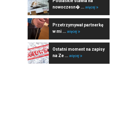
Podlaskie stawia na
nowoczesn� ...
więcej
Przetrzymywał partnerkę
w mi ...
więcej
Ostatni moment na zapisy
na Ze ...
więcej