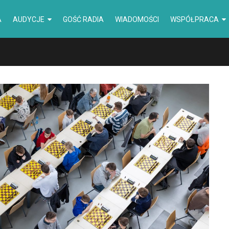
A
AUDYCJE
GOŚĆ RADIA
WIADOMOŚCI
WSPÓŁPRACA