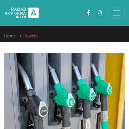
Home
laweta