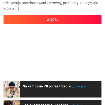
relacjonują poszkodowani kierowcy, problemy zaczęły się
krótko […]
WIĘCEJ
NAJNOWSZE WIADOMOŚCI
Na kampusie PB po raz trzeci o ...
więcej
Jagiellonia zagra o Ligę Euro ...