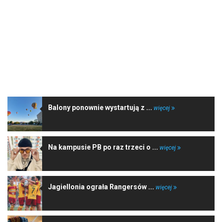
NAJNOWSZE WIADOMOŚCI
Balony ponownie wystartują z ...
więcej
Na kampusie PB po raz trzeci o ...
więcej
Jagiellonia ograła Rangersów ...
więcej