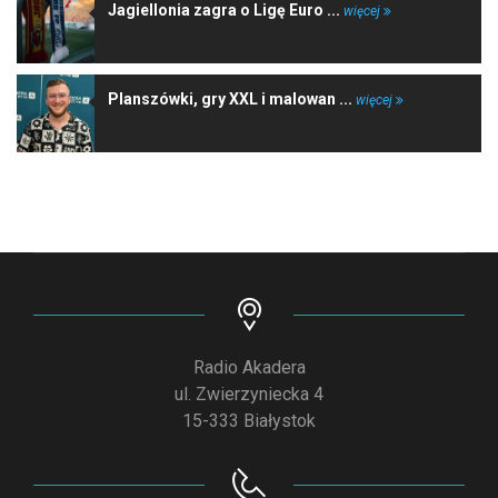
Jagiellonia zagra o Ligę Euro ...
więcej
Planszówki, gry XXL i malowan ...
więcej
Radio Akadera
ul. Zwierzyniecka 4
15-333 Białystok