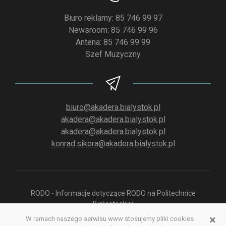
Biuro reklamy: 85 746 99 97
Newsroom: 85 746 99 96
Antena: 85 746 99 99
Szef Muzyczny
biuro@akadera.bialystok.pl
akadera@akadera.bialystok.pl
akadera@akadera.bialystok.pl
konrad.sikora@akadera.bialystok.pl
RODO - Informacje dotyczące RODO na Politechnice
Białostockiej
×
W ramach naszego serwisu www stosujemy pliki cookies