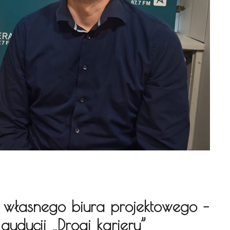
 do własnego biura projektowego –
audycji „Drogi kariery”