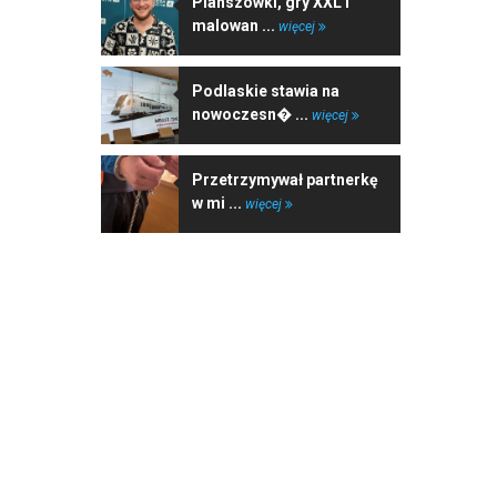
Planszówki, gry XXL i
malowan ...
więcej
Podlaskie stawia na
nowoczesn� ...
więcej
Przetrzymywał partnerkę
w mi ...
więcej