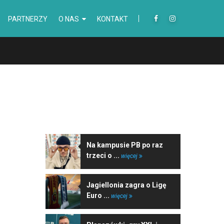
PARTNERZY
O NAS
KONTAKT
NAJNOWSZE WIADOMOŚCI
Na kampusie PB po raz
trzeci o ...
więcej
Jagiellonia zagra o Ligę
Euro ...
więcej