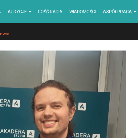
A
AUDYCJE
GOŚĆ RADIA
WIADOMOŚCI
WSPÓŁPRACA
jewie