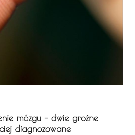
lenie mózgu – dwie groźne
ściej diagnozowane