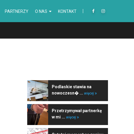
PARTNERZY
O NAS
KONTAKT
NAJNOWSZE WIADOMOŚCI
Podlaskie stawia na
nowoczesn� ...
więcej
Przetrzymywał partnerkę
w mi ...
więcej