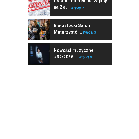
Ostatni moment na zapisy
na Ze ...
więcej
Białostocki Salon
Maturzystó ...
więcej
Nowości muzyczne
#32/2026 ...
więcej