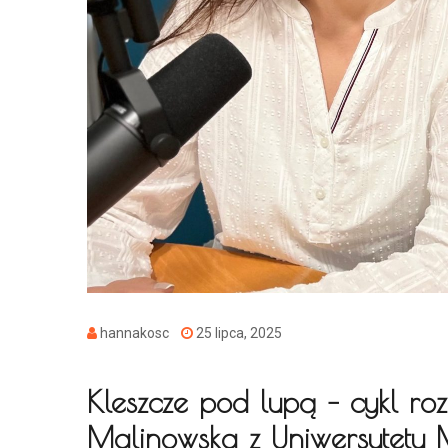
hannakosc
25 lipca, 2025
Kleszcze pod lupą – cykl r
Malinowska z Uniwersytetu 