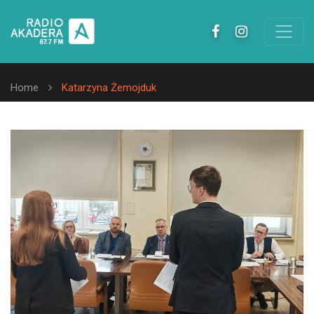
Home
Katarzyna Żemojduk