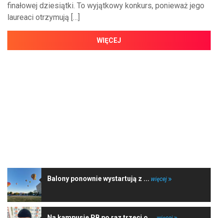
finałowej dziesiątki. To wyjątkowy konkurs, ponieważ jego
laureaci otrzymują […]
WIĘCEJ
NAJNOWSZE WIADOMOŚCI
Balony ponownie wystartują z ...
więcej
Na kampusie PB po raz trzeci o ...
więcej