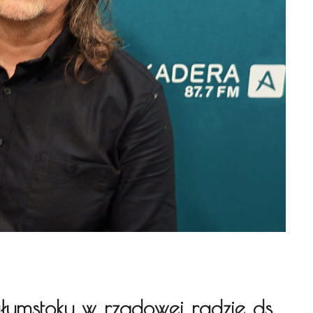
ałymstoku w rządowej radzie ds.