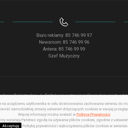
Biuro reklamy: 85 746 99 97
Newsroom: 85 746 99 96
Antena: 85 746 99 99
Szef Muzyczny
chnice Białostockiej
Polityka prywatności aplikacji służącej do od
na urządzeniu użytkownika w celu dostosowania zachowania serwisu do indyw
acja dostępności
Redakcja serwisu www
Poprzednia wersja s
wość samodzielnej zmiany ustawień dotyczących cookies w swojej przegląda
Więcej informacji można znaleźć w
Polityce Prywatności
Copyright @ 2022. All rights Reserved
rony wyrażają Państwo zgodę na używanie plików cookies, zgodnie z ustawien
Akceptuję
Politykę prywatności i wykorzystania plików cookies w serwisie.