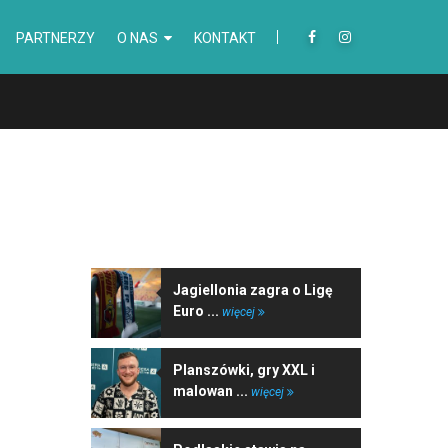
PARTNERZY
O NAS
KONTAKT
NAJNOWSZE WIADOMOŚCI
Jagiellonia zagra o Ligę
Euro ...
więcej
Planszówki, gry XXL i
malowan ...
więcej