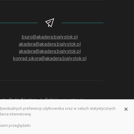
biuro@akadera.bialystok.pl
akadera@akadera.bialystok.pl
akadera@akadera.bialystok.pl
konrad.sikora@akadera.bialystok.pl
słuchu Radia Akadera
Polityka prywatności
×
idualnych preferencji użytkownika oraz w celach statystycznych.
erwisu www
rce internetowej.
iami przeglądarki.