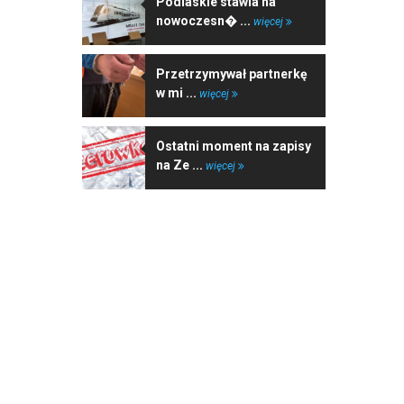
Podlaskie stawia na
nowoczesn� ...
więcej
Przetrzymywał partnerkę
w mi ...
więcej
Ostatni moment na zapisy
na Ze ...
więcej