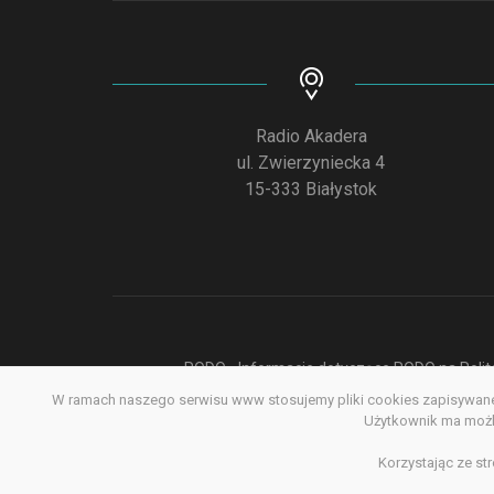
Radio Akadera
ul. Zwierzyniecka 4
15-333 Białystok
RODO - Informacje dotyczące RODO na Polite
W ramach naszego serwisu www stosujemy pliki cookies zapisywane 
Deklar
Użytkownik ma możli
Korzystając ze st