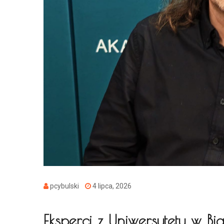
pcybulski
4 lipca, 2026
Eksperci z Uniwersytetu w Bi