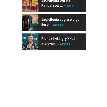
Jagiellonia ograła
Rangersów ...
więcej
Jagiellonia zagra o Ligę
Euro ...
więcej
Planszówki, gry XXL i
malowan ...
więcej