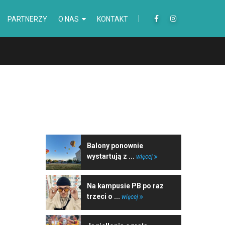
PARTNERZY
O NAS
KONTAKT
NAJNOWSZE WIADOMOŚCI
Balony ponownie
wystartują z ...
więcej
Na kampusie PB po raz
trzeci o ...
więcej