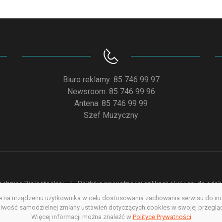
Biuro reklamy: 85 746 99 97
Newsroom: 85 746 99 96
Antena: 85 746 99 99
Szef Muzyczny
chnice Białostockiej
Polityka prywatności aplikacji służącej do od
na urządzeniu użytkownika w celu dostosowania zachowania serwisu do indyw
acja dostępności
Redakcja serwisu www
Poprzednia wersja s
wość samodzielnej zmiany ustawień dotyczących cookies w swojej przegląda
Copyright @ 2022. All rights Reserved
Więcej informacji można znaleźć w
Polityce Prywatności