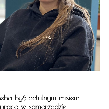
rzeba być potulnym misiem.
łpraca w samorządzie