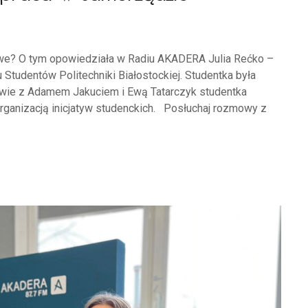
łatwe? O tym opowiedziała w Radiu AKADERA Julia Rećko –
tudentów Politechniki Białostockiej. Studentka była
wie z Adamem Jakuciem i Ewą Tatarczyk studentka
ganizacją inicjatyw studenckich. Posłuchaj rozmowy z