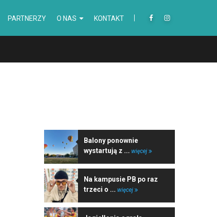
PARTNERZY
O NAS
KONTAKT
NAJNOWSZE WIADOMOŚCI
Balony ponownie
wystartują z ...
więcej
Na kampusie PB po raz
trzeci o ...
więcej