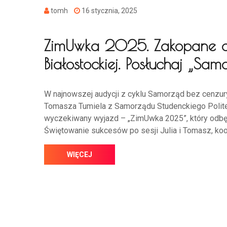
tomh
16 stycznia, 2025
ZimUwka 2025. Zakopane cze
Białostockiej. Posłuchaj „Sa
W najnowszej audycji z cyklu Samorząd bez cenzury
Tomasza Tumiela z Samorządu Studenckiego Polite
wyczekiwany wyjazd – „ZimUwka 2025”, który odbę
Świętowanie sukcesów po sesji Julia i Tomasz, koor
WIĘCEJ