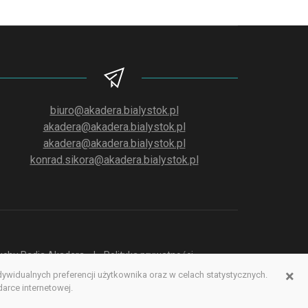
biuro@akadera.bialystok.pl
akadera@akadera.bialystok.pl
akadera@akadera.bialystok.pl
konrad.sikora@akadera.bialystok.pl
słuchu Radia Akadera
Polityka prywatności
×
idualnych preferencji użytkownika oraz w celach statystycznych.
erwisu www
rce internetowej.