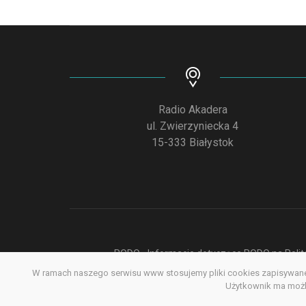
Radio Akadera
ul. Zwierzyniecka 4
15-333 Białystok
RODO - Informacje dotyczące RODO na Polite
W ramach naszego serwisu www stosujemy pliki cookies zapisywane 
Deklar
Użytkownik ma możli