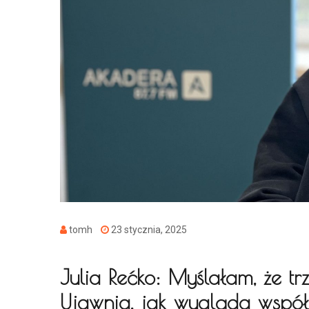
tomh
23 stycznia, 2025
Julia Rećko: Myślałam, że t
Ujawnia, jak wygląda wspó