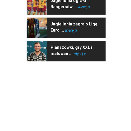
Jagiellonia ograła
Rangersów ...
więcej
Jagiellonia zagra o Ligę
Euro ...
więcej
Planszówki, gry XXL i
malowan ...
więcej