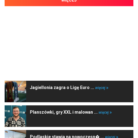
NAJNOWSZE WIADOMOŚCI
Jagiellonia zagra o Ligę Euro ...
więcej
Planszówki, gry XXL i malowan ...
więcej
Podlaskie stawia na nowoczesn� ...
więcej