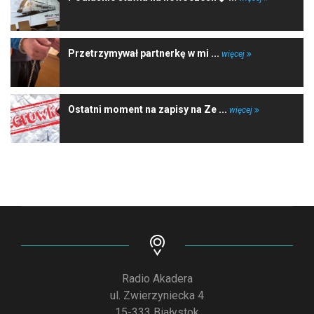
Przetrzymywał partnerkę w mi ...
więcej
Ostatni moment na zapisy na Ze ...
więcej
Radio Akadera
ul. Zwierzyniecka 4
15-333 Białystok