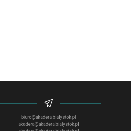
biuro@akadera.bialystok.pl
akadera@akadera.bialystok.pl