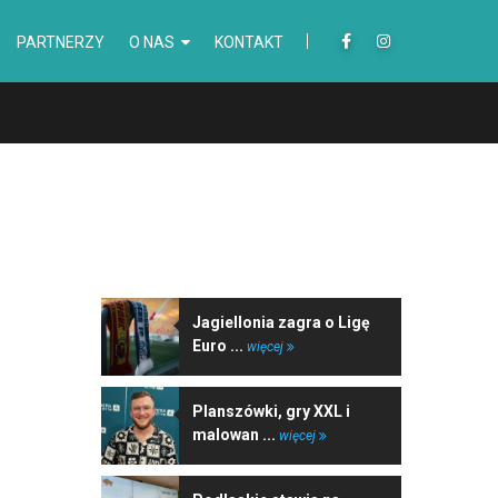
PARTNERZY
O NAS
KONTAKT
NAJNOWSZE WIADOMOŚCI
Jagiellonia zagra o Ligę
Euro ...
więcej
Planszówki, gry XXL i
malowan ...
więcej