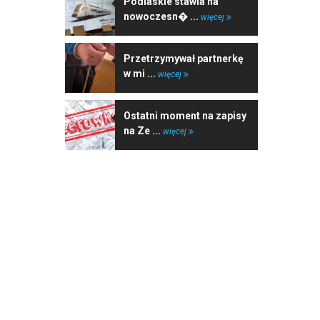
Podlaskie stawia na
nowoczesn� ...
więcej
Przetrzymywał partnerkę
w mi ...
więcej
Ostatni moment na zapisy
na Ze ...
więcej