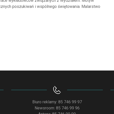
k i prace wykładowców związanych z Wydziałem. Motyw
stycznych poszukiwań i wspólnego świętowania. Malarstwo
Biuro reklamy: 85 746 99 97
Newsroom: 85 746 99 96