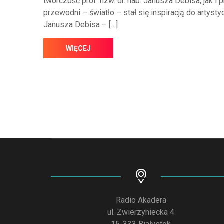
twórczość prof. nzw. dr. hab. Janusza Debisa, ja
przewodni – światło – stał się inspiracją do arty
Janusza Debisa – […]
WIĘCEJ
Radio Akadera
ul. Zwierzyniecka 4