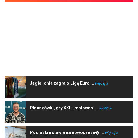
NAJNOWSZE WIADOMOŚCI
Jagiellonia zagra o Ligę Euro ...
więcej
Planszówki, gry XXL i malowan ...
więcej
Podlaskie stawia na nowoczesn� ...
więcej