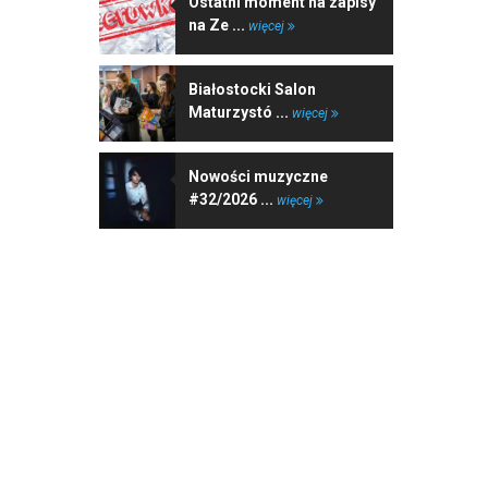
Ostatni moment na zapisy
na Ze ...
więcej
Białostocki Salon
Maturzystó ...
więcej
Nowości muzyczne
#32/2026 ...
więcej