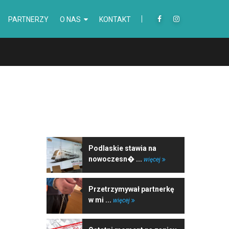
PARTNERZY
O NAS
KONTAKT
NAJNOWSZE WIADOMOŚCI
Podlaskie stawia na
nowoczesn� ...
więcej
Przetrzymywał partnerkę
w mi ...
więcej