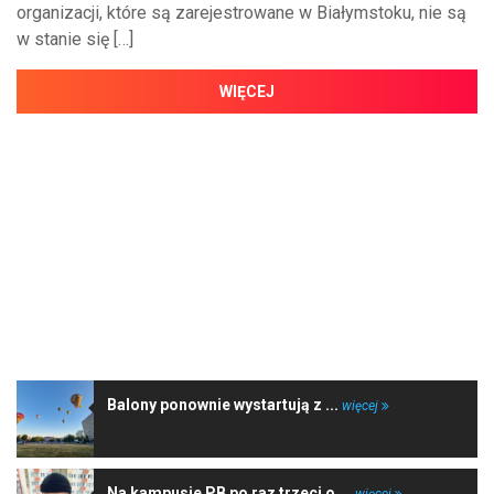
organizacji, które są zarejestrowane w Białymstoku, nie są
w stanie się […]
WIĘCEJ
NAJNOWSZE WIADOMOŚCI
Balony ponownie wystartują z ...
więcej
Na kampusie PB po raz trzeci o ...
więcej