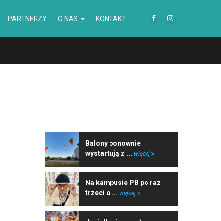
PARTNERZY
O NAS
KONTAKT
NAJNOWSZE WIADOMOŚCI
Balony ponownie
wystartują z ...
więcej
Na kampusie PB po raz
trzeci o ...
więcej