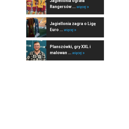
Jagiellonia ograła
Rangersów ...
więcej
Jagiellonia zagra o Ligę
Euro ...
więcej
Planszówki, gry XXL i
malowan ...
więcej