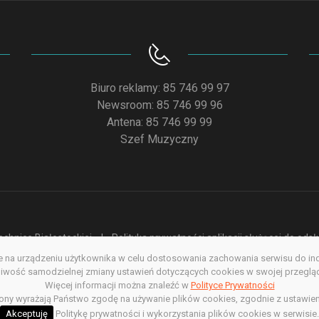
Biuro reklamy: 85 746 99 97
Newsroom: 85 746 99 96
Antena: 85 746 99 99
Szef Muzyczny
chnice Białostockiej
Polityka prywatności aplikacji służącej do od
na urządzeniu użytkownika w celu dostosowania zachowania serwisu do indyw
acja dostępności
Redakcja serwisu www
Poprzednia wersja s
wość samodzielnej zmiany ustawień dotyczących cookies w swojej przegląda
Więcej informacji można znaleźć w
Polityce Prywatności
Copyright @ 2022. All rights Reserved
rony wyrażają Państwo zgodę na używanie plików cookies, zgodnie z ustawien
Akceptuję
Politykę prywatności i wykorzystania plików cookies w serwisie.