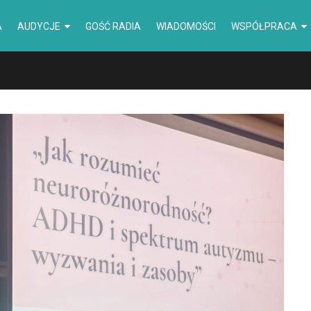
A
AUDYCJE
GOŚĆ RADIA
WIADOMOŚCI
WSPÓŁPRACA