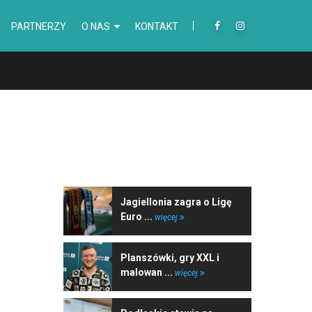
PARTNERZY
O NAS
KONTAKT
NAJNOWSZE WIADOMOŚCI
Jagiellonia zagra o Ligę
Euro ...
więcej
Planszówki, gry XXL i
malowan ...
więcej