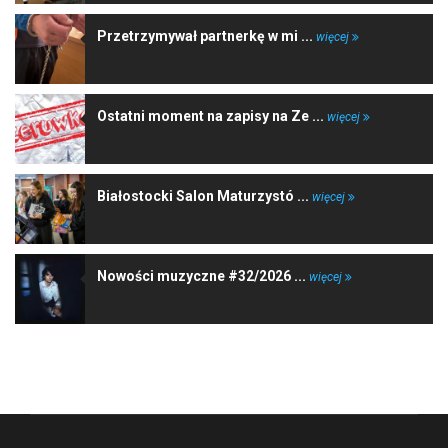
Przetrzymywał partnerkę w mi ...
więcej
Ostatni moment na zapisy na Ze ...
więcej
Białostocki Salon Maturzystó ...
więcej
Nowości muzyczne #32/2026 ...
więcej