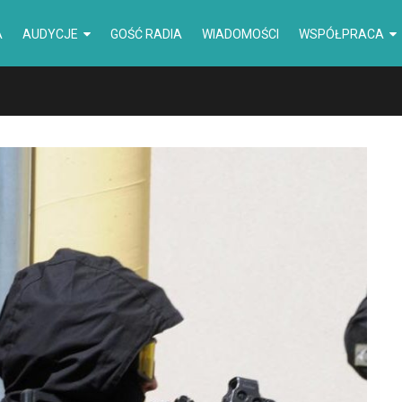
A
AUDYCJE
GOŚĆ RADIA
WIADOMOŚCI
WSPÓŁPRACA