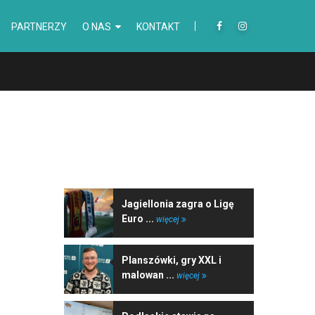
PARTNERZY
O NAS
KONTAKT
NAJNOWSZE WIADOMOŚCI
Jagiellonia zagra o Ligę
Euro ...
więcej
Planszówki, gry XXL i
malowan ...
więcej