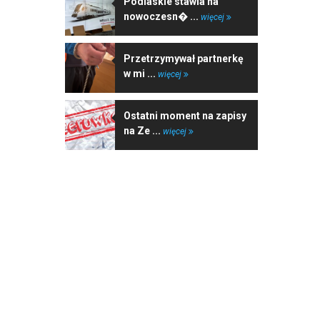
Podlaskie stawia na
nowoczesn� ...
więcej
Przetrzymywał partnerkę
w mi ...
więcej
Ostatni moment na zapisy
na Ze ...
więcej